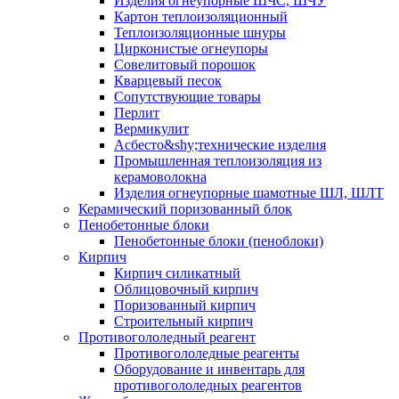
Изделия огнеупорные ШЧС, ШЧУ
Картон теплоизоляционный
Теплоизоляционные шнуры
Цирконистые огнеупоры
Совелитовый порошок
Кварцевый песок
Сопутствующие товары
Перлит
Вермикулит
Асбесто&shy;технические изделия
Промышленная теплоизоляция из
керамоволокна
Изделия огнеупорные шамотные ШЛ, ШЛТ
Керамический поризованный блок
Пенобетонные блоки
Пенобетонные блоки (пеноблоки)
Кирпич
Кирпич силикатный
Облицовочный кирпич
Поризованный кирпич
Строительный кирпич
Противогололедный реагент
Противогололедные реагенты
Оборудование и инвентарь для
противогололедных реагентов