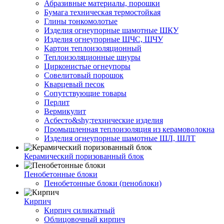
Абразивные материалы, порошки
Бумага техническая термостойкая
Глины тонкомолотые
Изделия огнеупорные шамотные ШКУ
Изделия огнеупорные ШЧС, ШЧУ
Картон теплоизоляционный
Теплоизоляционные шнуры
Цирконистые огнеупоры
Совелитовый порошок
Кварцевый песок
Сопутствующие товары
Перлит
Вермикулит
Асбесто&shy;технические изделия
Промышленная теплоизоляция из керамоволокна
Изделия огнеупорные шамотные ШЛ, ШЛТ
Керамический поризованный блок
Пенобетонные блоки
Пенобетонные блоки (пеноблоки)
Кирпич
Кирпич силикатный
Облицовочный кирпич