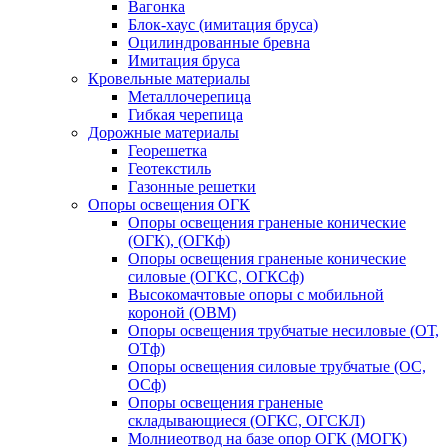
Вагонка
Блок-хаус (имитация бруса)
Оцилиндрованные бревна
Имитация бруса
Кровельные материалы
Металлочерепица
Гибкая черепица
Дорожные материалы
Георешетка
Геотекстиль
Газонные решетки
Опоры освещения ОГК
Опоры освещения граненые конические
(ОГК), (ОГКф)
Опоры освещения граненые конические
силовые (ОГКС, ОГКСф)
Высокомачтовые опоры с мобильной
короной (ОВМ)
Опоры освещения трубчатые несиловые (ОТ,
ОТф)
Опоры освещения силовые трубчатые (ОС,
ОСф)
Опоры освещения граненые
складывающиеся (ОГКС, ОГСКЛ)
Молниеотвод на базе опор ОГК (МОГК)