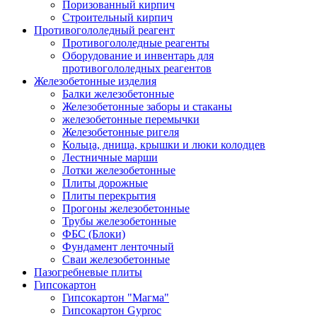
Поризованный кирпич
Строительный кирпич
Противогололедный реагент
Противогололедные реагенты
Оборудование и инвентарь для
противогололедных реагентов
Железобетонные изделия
Балки железобетонные
Железобетонные заборы и стаканы
железобетонные перемычки
Железобетонные ригеля
Кольца, днища, крышки и люки колодцев
Лестничные марши
Лотки железобетонные
Плиты дорожные
Плиты перекрытия
Прогоны железобетонные
Трубы железобетонные
ФБС (Блоки)
Фундамент ленточный
Сваи железобетонные
Пазогребневые плиты
Гипсокартон
Гипсокартон "Магма"
Гипсокартон Gyproc