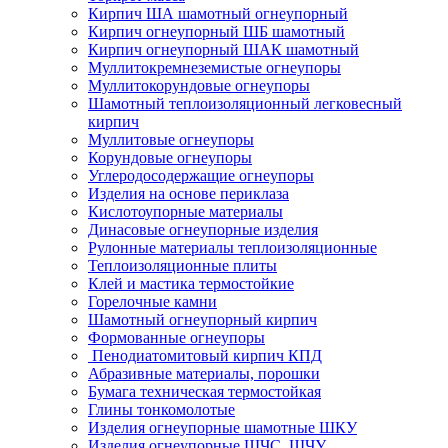
Кирпич ША шамотный огнеупорный
Кирпич огнеупорный ШБ шамотный
Кирпич огнеупорный ШАК шамотный
Муллито­­кремнеземистые огнеупоры
Муллито­корундовые огнеупоры
Шамотный тепло­изоляционный легковесный
кирпич
Муллитовые огнеупоры
Корундовые огнеупоры
Углеродо­содержащие огнеупоры
Изделия на основе периклаза
Кислотоупорные материалы
Динасовые огнеупорные изделия
Рулонные материалы теплоизоляционные
Тепло­изоляционные плиты
Клей и мастика термостойкие
Горелочные камни
Шамотный огнеупорный кирпич
Формованные огнеупоры
Пенодиатомитовый кирпич КПД
Абразивные материалы, порошки
Бумага техническая термостойкая
Глины тонкомолотые
Изделия огнеупорные шамотные ШКУ
Изделия огнеупорные ШЧС, ШЧУ