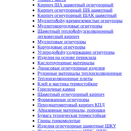
Кирпич ША шамотный огнеупорный
Кирпич огнеупорный ШБ шамотный
Кирпич огнеупорный ШАК шамотный
Муллито&shy;­кремнеземистые огнеупоры
Муллито­корундовые огнеупоры
Шамотный тепло&shy;изоляционный
легковесный кирпич
Муллитовые огнеупоры
Корундовые огнеупоры
Углеродо&shy;содержащие огнеупоры
Изделия на основе периклаза
Кислотоупорные материалы
Динасовые огнеупорные изделия
Рулонные материалы теплоизоляционные
Тепло­изоляционные плиты
Клей и мастика термостойкие
Горелочные камни
Шамотный огнеупорный кирпич
Формованные огнеупоры
Пенодиатомитовый кирпич КПД
Абразивные материалы, порошки
Бумага техническая термостойкая
Глины тонкомолотые
Изделия огнеупорные шамотные ШКУ