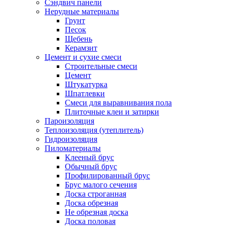
Сэндвич панели
Нерудные материалы
Грунт
Песок
Щебень
Керамзит
Цемент и сухие смеси
Строительные смеси
Цемент
Штукатурка
Шпатлевки
Смеси для выравнивания пола
Плиточные клеи и затирки
Пароизоляция
Теплоизоляция (утеплитель)
Гидроизоляция
Пиломатериалы
Клееный брус
Обычный брус
Профилированный брус
Брус малого сечения
Доска строганная
Доска обрезная
Не обрезная доска
Доска половая