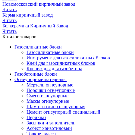
Новомосковский кирпичный завод
Читать
Керма кирпичный завод
Читать
Белкерамика Кирпичный Завод
Читать
Каталог товаров
Газосиликатные блоки
Газосиликатные блоки
Инструмент для газосиликатных блоков
Клей для газосиликатных блоков
Крепеж для для газобетона
Газобетонные блоки
Огнеупорные материалы
Мертели огнеупорные
Порошки огнеупорные
Смеси огнеупорные
Массы огнеупорные
Шамот и глина огнеупорная
Цемент огнеупорный специальный
Периклаз
Засыпки и заполнители
Асбест хризотиловый
Торкрет масса