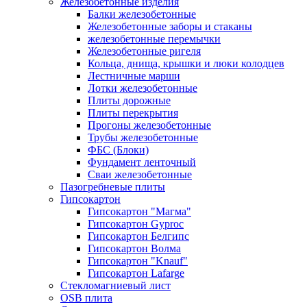
Железобетонные изделия
Балки железобетонные
Железобетонные заборы и стаканы
железобетонные перемычки
Железобетонные ригеля
Кольца, днища, крышки и люки колодцев
Лестничные марши
Лотки железобетонные
Плиты дорожные
Плиты перекрытия
Прогоны железобетонные
Трубы железобетонные
ФБС (Блоки)
Фундамент ленточный
Сваи железобетонные
Пазогребневые плиты
Гипсокартон
Гипсокартон "Магма"
Гипсокартон Gyproc
Гипсокартон Белгипс
Гипсокартон Волма
Гипсокартон "Knauf"
Гипсокартон Lafarge
Стекломагниевый лист
OSB плита