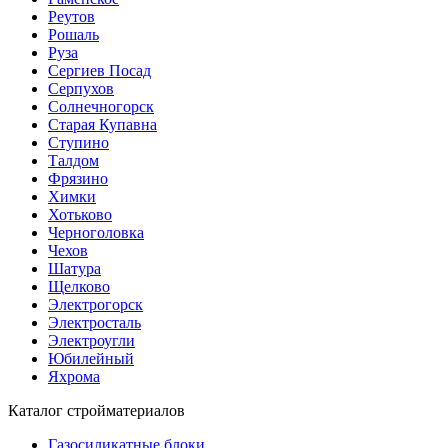
Реутов
Рошаль
Руза
Сергиев Посад
Серпухов
Солнечногорск
Старая Купавна
Ступино
Талдом
Фрязино
Химки
Хотьково
Черноголовка
Чехов
Шатура
Щелково
Электрогорск
Электросталь
Электроугли
Юбилейный
Яхрома
Каталог стройматериалов
Газосиликатные блоки