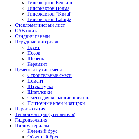
Гипсокартон Белгипс
Гипсокартон Волма
Гипсокартон "Knauf"
Гипсокартон Lafarge
Стекломагниевый лист
OSB плита
Сэндвич панели
Нерудные материалы
Грунт
Песок
Щебень
Керамзит
Цемент и сухие смеси
Строительные смеси
Цемент
Штукатурка
Шпатлевки
Смеси для выравнивания пола
Плиточные клеи и затирки
Пароизоляция
Теплоизоляция (утеплитель)
Гидроизоляция
Пиломатериалы
Клееный брус
Обычный брус