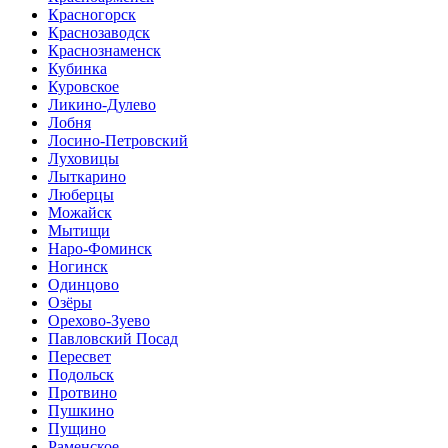
Красногорск
Краснозаводск
Краснознаменск
Кубинка
Куровское
Ликино-Дулево
Лобня
Лосино-Петровский
Луховицы
Лыткарино
Люберцы
Можайск
Мытищи
Наро-Фоминск
Ногинск
Одинцово
Озёры
Орехово-Зуево
Павловский Посад
Пересвет
Подольск
Протвино
Пушкино
Пущино
Раменское