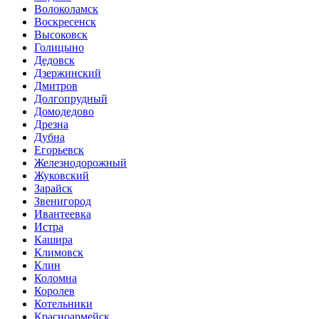
Волоколамск
Воскресенск
Высоковск
Голицыно
Дедовск
Дзержинский
Дмитров
Долгопрудный
Домодедово
Дрезна
Дубна
Егорьевск
Железнодорожный
Жуковский
Зарайск
Звенигород
Ивантеевка
Истра
Кашира
Климовск
Клин
Коломна
Королев
Котельники
Красноармейск