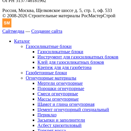
ОГРН 5157746181962
Россия, Москва, Щелковское шоссе д. 5, стр. 1, оф. 533
© 2008-2026 Строительные материалы РосМастерСтрой
Сайтмедиа
—
Создание сайта
Каталог
Газосиликатные блоки
Газосиликатные блоки
Инструмент для газосиликатных блоков
Клей для газосиликатных блоков
Крепеж для для газобетона
Газобетонные блоки
Огнеупорные материалы
Мертели огнеупорные
Порошки огнеупорные
Смеси огнеупорные
Массы огнеупорные
Шамот и глина огнеупорная
Цемент огнеупорный специальный
Периклаз
Засыпки и заполнители
Асбест хризотиловый
Торкрет масса