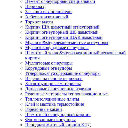
Цемент огнеупорный специальный
Периклаз
Засыпки и заполнители
Асбест хризотиловый
Торкрет масса
Кирпич ША шамотный огнеупорный
Кирпич огнеупорный ШБ шамотный
Кирпич огнеупорный ШАК шамотный
Муллито&shy;­кремнеземистые огнеупоры
Муллито­корундовые огнеупоры
Шамотный тепло&shy;изоляционный легковесный
кирпич
Муллитовые огнеупоры
Корундовые огнеупоры
Углеродо&shy;содержащие огнеупоры
Изделия на основе периклаза
Кислотоупорные материалы
Динасовые огнеупорные изделия
Рулонные материалы теплоизоляционные
Тепло­изоляционные плиты
Клей и мастика термостойкие
Горелочные камни
Шамотный огнеупорный кирпич
Формованные огнеупоры
Пенодиатомитовый кирпич КПД