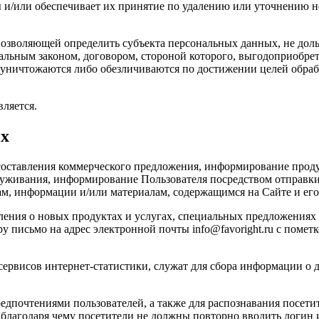
 и/или обеспечивает их принятие по удалению или уточнению 
позволяющей определить субъекта персональных данных, не доль
альным законом, договором, стороной которого, выгодоприобрет
ничтожаются либо обезличиваются по достижении целей обрабо
ляется.
ых
оставления коммерческого предложения, информирование продук
служивания, информирование Пользователя посредством отправ
ам, информации и/или материалам, содержащимся на Сайте и его
ения о новых продуктах и услугах, специальных предложениях и
письмо на адрес электронной почты info@favoright.ru с пометк
рвисов интернет-статистики, служат для сбора информации о де
едпочтениями пользователей, а также для распознавания посетит
, благодаря чему посетители не должны повторно вводить логин 