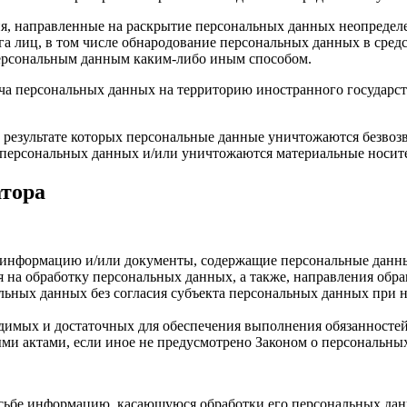
я, направленные на раскрытие персональных данных неопределе
а лиц, в том числе обнародование персональных данных в сре
персональным данным каким-либо иным способом.
ча персональных данных на территорию иностранного государст
 результате которых персональные данные уничтожаются безвоз
персональных данных и/или уничтожаются материальные носит
атора
е информацию и/или документы, содержащие персональные данн
я на обработку персональных данных, а также, направления об
льных данных без согласия субъекта персональных данных при н
ходимых и достаточных для обеспечения выполнения обязанност
ми актами, если иное не предусмотрено Законом о персональны
осьбе информацию, касающуюся обработки его персональных да