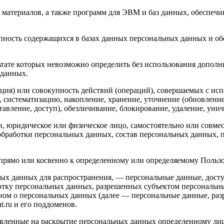
материалов, а также программ для ЭВМ и баз данных, обеспечив
пность содержащихся в базах данных персональных данных и 
льтате которых невозможно определить без использования доп
 данных.
ция) или совокупность действий (операций), совершаемых с исп
, систематизацию, накопление, хранение, уточнение (обновление
ставление, доступ), обезличивание, блокирование, удаление, ун
н, юридическое или физическое лицо, самостоятельно или совм
бработки персональных данных, состав персональных данных, п
рямо или косвенно к определенному или определяемому Пользов
ых данных для распространения, — персональные данные, досту
ботку персональных данных, разрешенных субъектом персональн
ном о персональных данных (далее — персональные данные, раз
t.ru и его поддоменов.
авленные на раскрытие персональных данных определенному лиц