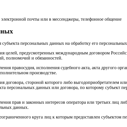
 электронной почты или в мессенджеры, телефонное общение
нных
ия субъекта персональных данных на обработку его персональны
ния целей, предусмотренных международным договором Российс
й, полномочий и обязанностей.
ления правосудия, исполнения судебного акта, акта другого ор
сполнительном производстве.
ия договора, стороной которого либо выгодоприобретателем или
екта персональных данных или договора, по которому субъект п
ления прав и законных интересов оператора или третьих лиц ли
альных данных.
неограниченного круга лиц к которым предоставлен субъектом п