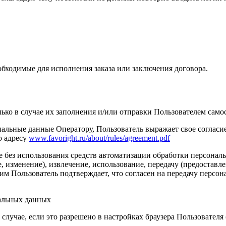
обходимые для исполнения заказа или заключения договора.
ько в случае их заполнения и/или отправки Пользователем само
льные данные Оператору, Пользователь выражает свое согласие 
о адресу
www.favoright.ru/about/rules/agreement.pdf
е без использования средств автоматизации обработки персональ
 изменение), извлечение, использование, передачу (предоставле
м Пользователь подтверждает, что согласен на передачу персо
нальных данных
случае, если это разрешено в настройках браузера Пользовател