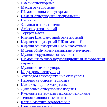
Смеси огнеупорные
Массы огнеупорные
Шамот и глина огнеупорная
Цемент огнеупорный специальный
Периклаз
Засыпки и заполнители
Асбест хризотиловый
Торкрет масса
Кирпич ША шамотный огнеупорный
Кирпич огнеупорный ШБ шамотный
Кирпич огнеупорный ШАК шамотный
Муллито&shy;­кремнеземистые огнеупоры
Муллито­корундовые огнеупоры
Шамотный тепло&shy;изоляционный легковесный
кирпич
Муллитовые огнеупоры
Корундовые огнеупоры
Углеродо&shy;содержащие огнеупоры
Изделия на основе периклаза
Кислотоупорные материалы
Динасовые огнеупорные изделия
Рулонные материалы теплоизоляционные
Тепло­изоляционные плиты
Клей и мастика термостойкие
Горелочные камни