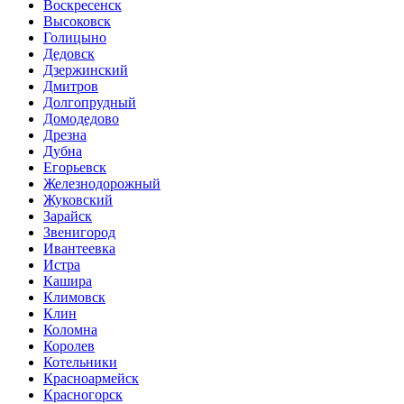
Воскресенск
Высоковск
Голицыно
Дедовск
Дзержинский
Дмитров
Долгопрудный
Домодедово
Дрезна
Дубна
Егорьевск
Железнодорожный
Жуковский
Зарайск
Звенигород
Ивантеевка
Истра
Кашира
Климовск
Клин
Коломна
Королев
Котельники
Красноармейск
Красногорск