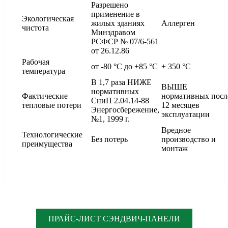
Разрешено
применение в
Экологическая
жилых зданиях
Аллерген
чистота
Минздравом
РСФСР № 07/6-561
от 26.12.86
Рабочая
от -80 °С до +85 °С
+ 350 °С
температура
В 1,7 раза НИЖЕ
ВЫШЕ
нормативных
Фактические
нормативных посл
СниП 2.04.14-88
тепловые потери
12 месяцев
Энергосбережение,
эксплуатации
№1, 1999 г.
Вредное
Технологические
Без потерь
производство и
преимущества
монтаж
ПРАЙС-ЛИСТ СЭНДВИЧ-ПАНЕЛИ