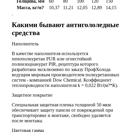
Толщина, мм
60
80
100
120
150
Масса, кг/м?
10,37
11,21
12,05
12,89
14,15
.
Какими бывают антигололедные
средства
Наполнитель
В качестве наполнителя используется
пенополиуретан PUR или огнестойкий
полиизоцианурат PIR, рецептура которого
разработана эксклюзивно по заказу ПрофХолода
ведущим мировым производителем полиуретановых
систем - компанией Dow Chemical. Коэффициент
теплопроводности наполнителя k = 0,022 Вт/(м?*К).
Защитное покрытие
Специальная защитная пленка толщиной 50 мкм
обеспечивает защиту панели от повреждений при
транспортировке и монтаже, свободно удаляется
после монтажа.
Цветовая гамма