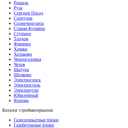
Рошаль
Руза
Сергиев Посад
Серпухов
Солнечногорск
Старая Купавна
Ступино
Талдом
Фрязино
Химки
Хотьково
Черноголовка
Чехов
Шатура
Щелково
Электрогорск
Электросталь
Электроугли
Юбилейный
Яхрома
Каталог стройматериалов
Газосиликатные блоки
Газобетонные блоки