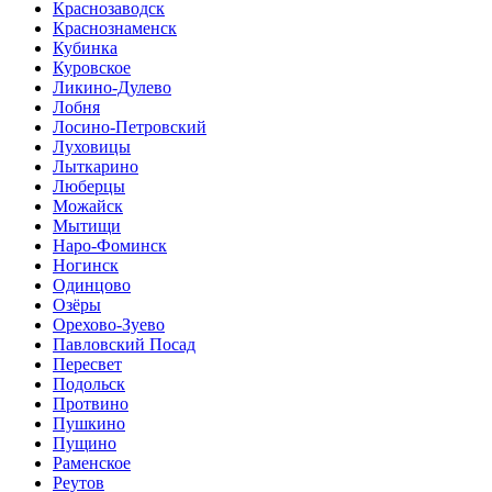
Краснозаводск
Краснознаменск
Кубинка
Куровское
Ликино-Дулево
Лобня
Лосино-Петровский
Луховицы
Лыткарино
Люберцы
Можайск
Мытищи
Наро-Фоминск
Ногинск
Одинцово
Озёры
Орехово-Зуево
Павловский Посад
Пересвет
Подольск
Протвино
Пушкино
Пущино
Раменское
Реутов