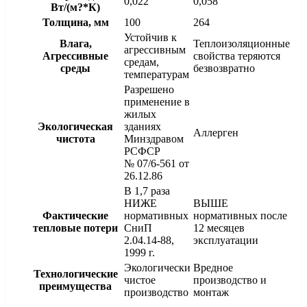
0,022
0,058
Вт/(м?*К)
Толщина, мм
100
264
Устойчив к
Влага,
Теплоизоляционные
агрессивным
Агрессивные
свойства теряются
средам,
среды
безвозвратно
температурам
Разрешено
применение в
жилых
Экологическая
зданиях
Аллерген
чистота
Минздравом
РСФСР
№ 07/6-561 от
26.12.86
В 1,7 раза
НИЖЕ
ВЫШЕ
Фактические
нормативных
нормативных после
тепловые потери
СниП
12 месяцев
2.04.14-88,
эксплуатации
1999 г.
Экологически
Вредное
Технологические
чистое
производство и
преимущества
производство
монтаж