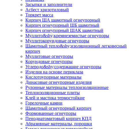
Засыпки и заполнители
Асбест хризотиловый
Торкрет масса
Кирпич ША шамотный огнеупорный
Кирпич огнеупорный ШБ шамотный
Кирпич огнеупорный ШАК шамотный
Муллито&shy;­кремнеземистые огнеупоры
Муллито­корундовые огнеупоры
Шамотный тепло&shy;изоляционный легковесный
кирпич
Муллитовые огнеупоры
Корундовые огнеупоры
Углеродо&shy;содержащие огнеупоры
Изделия на основе периклаза
Кислотоупорные материалы
Динасовые огнеупорные изделия
Рулонные материалы теплоизоляционные
Тепло­изоляционные плиты
Клей и мастика термостойкие
Горелочные камни
Шамотный огнеупорный кирпич
Формованные огнеупоры
Пенодиатомитовый кирпич КПД
Абразивные материалы, порошки
Бумага техническая термостойкая