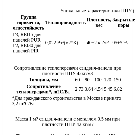
Уникальные характеристики ППУ (
Группа
Плотность,
Закрытые
горючести,
Теплопроводность
вес
поры
огнестойкость
Г3, REI15 для
панелей PUR
0,022 Вт/(м2*К)
40±2 кг/м?
95±5 %
Г2, REI30 для
панелей PIR
Сопротивление теплопередачи сэндвич-панели при
плотности ППУ 42кг/м3
Толщина, мм
60
80
100
120
150
Сопротивление
2,73
3,64
4,54
5,45
6,82
теплопередачи*, m2C/Вт
*Для гражданского строительства в Москве принято
3,2 m?C/Вт
Масса 1 м? cэндвич-панели с металлом 0,5 мм при
плотности ППУ 42 кг/м?