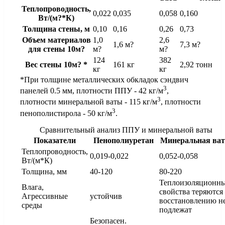
Теплопроводность,
0,022
0,035
0,058
0,160
Вт/(м?*К)
Толщина стены, м
0,10
0,16
0,26
0,73
Объем материалов
1,0
2,6
1,6 м?
7,3 м?
для стены 10м?
м?
м?
124
382
Вес стены 10м? *
161 кг
2,92 тонн
кг
кг
*При толщине металлических обкладок сэндвич
3
панелей 0.5 мм, плотности ППУ - 42 кг/м
,
3
плотности минеральной ваты - 115 кг/м
, плотности
3
пенополистирола - 50 кг/м
.
Сравнительный анализ ППУ и минеральной ваты
Показатели
Пенополиуретан
Минеральная ват
Теплопроводность,
0,019-0,022
0,052-0,058
Вт/(м*К)
Толщина, мм
40-120
80-220
Теплоизоляционн
Влага,
свойства теряются
Агрессивные
устойчив
восстановлению н
среды
подлежат
Безопасен.