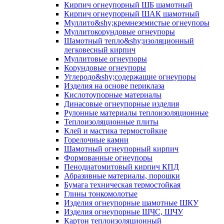
Кирпич огнеупорный ШБ шамотный
Кирпич огнеупорный ШАК шамотный
Муллито&shy;­кремнеземистые огнеупоры
Муллито­корундовые огнеупоры
Шамотный тепло&shy;изоляционный
легковесный кирпич
Муллитовые огнеупоры
Корундовые огнеупоры
Углеродо&shy;содержащие огнеупоры
Изделия на основе периклаза
Кислотоупорные материалы
Динасовые огнеупорные изделия
Рулонные материалы теплоизоляционные
Тепло­изоляционные плиты
Клей и мастика термостойкие
Горелочные камни
Шамотный огнеупорный кирпич
Формованные огнеупоры
Пенодиатомитовый кирпич КПД
Абразивные материалы, порошки
Бумага техническая термостойкая
Глины тонкомолотые
Изделия огнеупорные шамотные ШКУ
Изделия огнеупорные ШЧС, ШЧУ
Картон теплоизоляционный