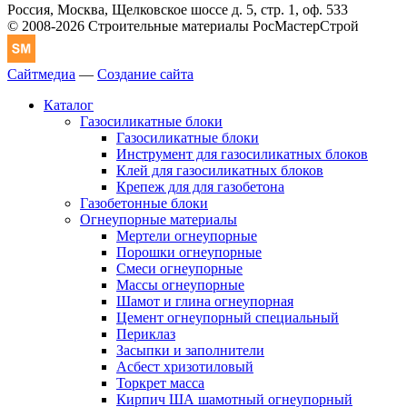
Россия, Москва, Щелковское шоссе д. 5, стр. 1, оф. 533
© 2008-2026 Строительные материалы РосМастерСтрой
Сайтмедиа
—
Создание сайта
Каталог
Газосиликатные блоки
Газосиликатные блоки
Инструмент для газосиликатных блоков
Клей для газосиликатных блоков
Крепеж для для газобетона
Газобетонные блоки
Огнеупорные материалы
Мертели огнеупорные
Порошки огнеупорные
Смеси огнеупорные
Массы огнеупорные
Шамот и глина огнеупорная
Цемент огнеупорный специальный
Периклаз
Засыпки и заполнители
Асбест хризотиловый
Торкрет масса
Кирпич ША шамотный огнеупорный