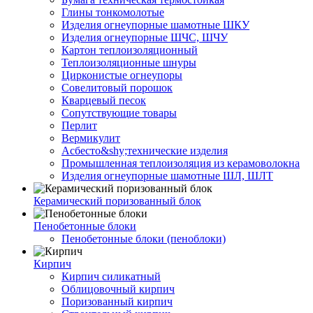
Глины тонкомолотые
Изделия огнеупорные шамотные ШКУ
Изделия огнеупорные ШЧС, ШЧУ
Картон теплоизоляционный
Теплоизоляционные шнуры
Цирконистые огнеупоры
Совелитовый порошок
Кварцевый песок
Сопутствующие товары
Перлит
Вермикулит
Асбесто&shy;технические изделия
Промышленная теплоизоляция из керамоволокна
Изделия огнеупорные шамотные ШЛ, ШЛТ
Керамический поризованный блок
Пенобетонные блоки
Пенобетонные блоки (пеноблоки)
Кирпич
Кирпич силикатный
Облицовочный кирпич
Поризованный кирпич