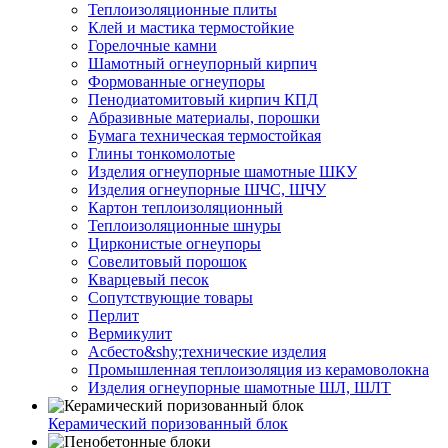
Тепло­изоляционные плиты
Клей и мастика термостойкие
Горелочные камни
Шамотный огнеупорный кирпич
Формованные огнеупоры
Пенодиатомитовый кирпич КПД
Абразивные материалы, порошки
Бумага техническая термостойкая
Глины тонкомолотые
Изделия огнеупорные шамотные ШКУ
Изделия огнеупорные ШЧС, ШЧУ
Картон теплоизоляционный
Теплоизоляционные шнуры
Цирконистые огнеупоры
Совелитовый порошок
Кварцевый песок
Сопутствующие товары
Перлит
Вермикулит
Асбесто&shy;технические изделия
Промышленная теплоизоляция из керамоволокна
Изделия огнеупорные шамотные ШЛ, ШЛТ
Керамический поризованный блок