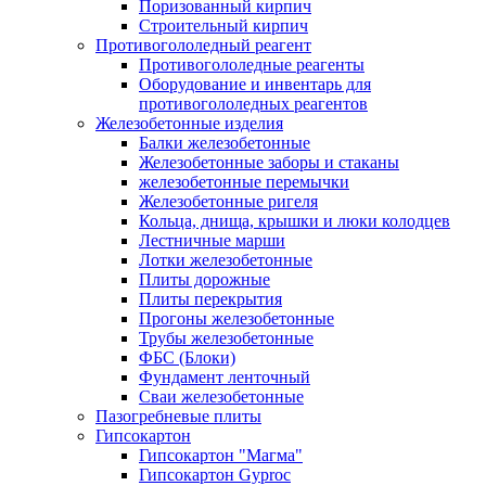
Поризованный кирпич
Строительный кирпич
Противогололедный реагент
Противогололедные реагенты
Оборудование и инвентарь для
противогололедных реагентов
Железобетонные изделия
Балки железобетонные
Железобетонные заборы и стаканы
железобетонные перемычки
Железобетонные ригеля
Кольца, днища, крышки и люки колодцев
Лестничные марши
Лотки железобетонные
Плиты дорожные
Плиты перекрытия
Прогоны железобетонные
Трубы железобетонные
ФБС (Блоки)
Фундамент ленточный
Сваи железобетонные
Пазогребневые плиты
Гипсокартон
Гипсокартон "Магма"
Гипсокартон Gyproc