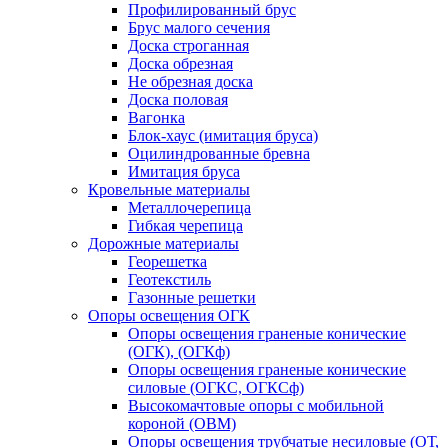
Профилированный брус
Брус малого сечения
Доска строганная
Доска обрезная
Не обрезная доска
Доска половая
Вагонка
Блок-хаус (имитация бруса)
Оцилиндрованные бревна
Имитация бруса
Кровельные материалы
Металлочерепица
Гибкая черепица
Дорожные материалы
Георешетка
Геотекстиль
Газонные решетки
Опоры освещения ОГК
Опоры освещения граненые конические
(ОГК), (ОГКф)
Опоры освещения граненые конические
силовые (ОГКС, ОГКСф)
Высокомачтовые опоры с мобильной
короной (ОВМ)
Опоры освещения трубчатые несиловые (ОТ,