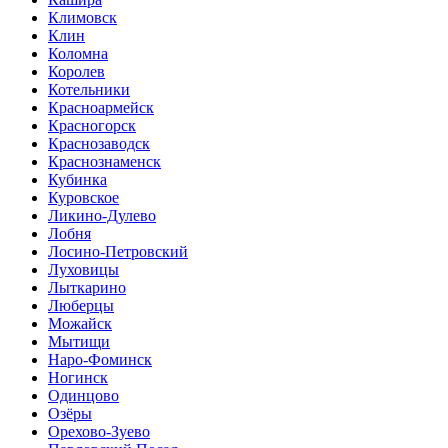
Климовск
Клин
Коломна
Королев
Котельники
Красноармейск
Красногорск
Краснозаводск
Краснознаменск
Кубинка
Куровское
Ликино-Дулево
Лобня
Лосино-Петровский
Луховицы
Лыткарино
Люберцы
Можайск
Мытищи
Наро-Фоминск
Ногинск
Одинцово
Озёры
Орехово-Зуево