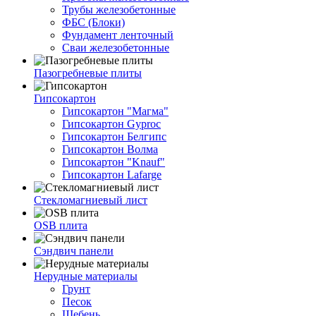
Трубы железобетонные
ФБС (Блоки)
Фундамент ленточный
Сваи железобетонные
Пазогребневые плиты
Гипсокартон
Гипсокартон "Магма"
Гипсокартон Gyproc
Гипсокартон Белгипс
Гипсокартон Волма
Гипсокартон "Knauf"
Гипсокартон Lafarge
Стекломагниевый лист
OSB плита
Сэндвич панели
Нерудные материалы
Грунт
Песок
Щебень