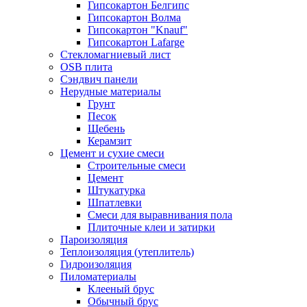
Гипсокартон Белгипс
Гипсокартон Волма
Гипсокартон "Knauf"
Гипсокартон Lafarge
Стекломагниевый лист
OSB плита
Сэндвич панели
Нерудные материалы
Грунт
Песок
Щебень
Керамзит
Цемент и сухие смеси
Строительные смеси
Цемент
Штукатурка
Шпатлевки
Смеси для выравнивания пола
Плиточные клеи и затирки
Пароизоляция
Теплоизоляция (утеплитель)
Гидроизоляция
Пиломатериалы
Клееный брус
Обычный брус