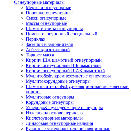
Огнеупорные материалы
Мертели огнеупорные
Порошки огнеупорные
Смеси огнеупорные
Массы огнеупорные
Шамот и глина огнеупорная
Цемент огнеупорный специальный
Периклаз
Засыпки и заполнители
Асбест хризотиловый
Торкрет масса
Кирпич ША шамотный огнеупорный
Кирпич огнеупорный ШБ шамотный
Кирпич огнеупорный ШАК шамотный
Муллито&shy;­кремнеземистые огнеупоры
Муллито­корундовые огнеупоры
Шамотный тепло&shy;изоляционный легковесный
кирпич
Муллитовые огнеупоры
Корундовые огнеупоры
Углеродо&shy;содержащие огнеупоры
Изделия на основе периклаза
Кислотоупорные материалы
Динасовые огнеупорные изделия
Рулонные материалы теплоизоляционные