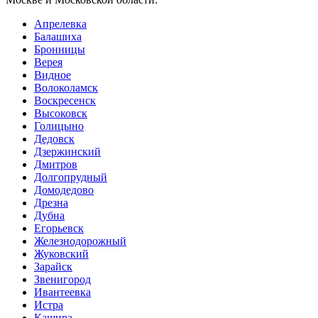
Апрелевка
Балашиха
Бронницы
Верея
Видное
Волоколамск
Воскресенск
Высоковск
Голицыно
Дедовск
Дзержинский
Дмитров
Долгопрудный
Домодедово
Дрезна
Дубна
Егорьевск
Железнодорожный
Жуковский
Зарайск
Звенигород
Ивантеевка
Истра
Кашира