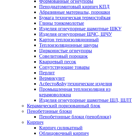
Формованные огнеупоры
Пенодиатомитовый кирпич КПД
Абразивные материалы, порошки
Бумага техническая термостойкая
Глины тонкомолотые
Изделия огнеупорные шамотные ШКУ
Изделия огнеупорные ШЧС, ШЧУ
Картон теплоизоляционный
Теплоизоляционные шнуры
Цирконистые огнеупоры
Совелитовый порошок
Кварцевый песок
Сопутствующие товары
Перлит
Вермикулит
Асбесто&shy;технические изделия
Промышленная теплоизоляция из
керамоволокна
Изделия огнеупорные шамотные ШЛ, ШЛТ
Керамический поризованный блок
Пенобетонные блоки
Пенобетонные блоки (пеноблоки)
Кирпич
Кирпич силикатный
Облицовочный кирпич