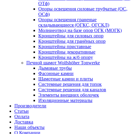
ОТф)
Опоры освещения силовые трубчатые (ОС,
ОСф)
Опоры освещения граненые
складывающиеся (ОГКС, ОГСКЛ)
Молниеотвод на базе опор ОГК (МОГК)
Кронштейны для силовых опор
Кронштейны для гранёных опор
Кронштейны приставные
Кронштейны декоративные
Кронштейны на ж/б опору
Печной шамот Wolfshöher Tonwerke
Дымовые трубы
Фасонные камни
Шамотные камни и плиты
Системные решения для топок
Системные решения для каналов
Элементы внешних оболочек
Изоляционные материалы
Производители
Статьи
Оплата
Доставка
Наши объекты
О Компании