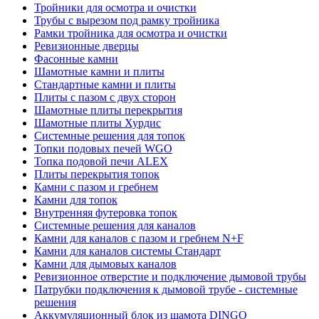
Тройники для осмотра и очистки
Трубы с вырезом под рамку тройника
Рамки тройника для осмотра и очистки
Ревизионные дверцы
Фасонные камни
Шамотные камни и плиты
Стандартные камни и плиты
Плиты с пазом с двух сторон
Шамотные плиты перекрытия
Шамотные плиты Хурдис
Системные решения для топок
Топки подовых печей WGO
Топка подовой печи ALEX
Плиты перекрытия топок
Камни с пазом и гребнем
Камни для топок
Внутренняя футеровка топок
Системные решения для каналов
Камни для каналов с пазом и гребнем N+F
Камни для каналов системы Стандарт
Камни для дымовых каналов
Ревизионное отверстие и подключение дымовой трубы
Патрубки подключения к дымовой трубе - системные
решения
Аккумуляционный блок из шамота DINGO