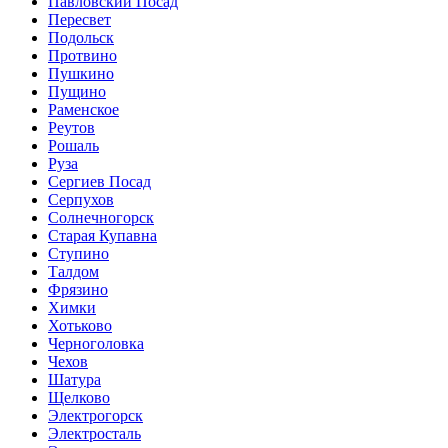
Павловский Посад
Пересвет
Подольск
Протвино
Пушкино
Пущино
Раменское
Реутов
Рошаль
Руза
Сергиев Посад
Серпухов
Солнечногорск
Старая Купавна
Ступино
Талдом
Фрязино
Химки
Хотьково
Черноголовка
Чехов
Шатура
Щелково
Электрогорск
Электросталь