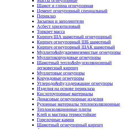
Массы огнеупорные
Шамот и глина огнеупорная
Цемент огнеупорный специальный
Периклаз
Засыпки и заполнители
Асбест хризотиловый
Торкрет масса
Кирпич ША шамотный огнеупорный
Кирпич огнеупорный ШБ шамотный
Кирпич огнеупорный ШАК шамотный
Муллито&shy;­кремнеземистые огнеупоры
Муллито­корундовые огнеупоры
Шамотный тепло&shy;изоляционный
легковесный кирпич
Муллитовые огнеупоры
Корундовые огнеупоры
Углеродо&shy;содержащие огнеупоры
Изделия на основе периклаза
Кислотоупорные материалы
Динасовые огнеупорные изделия
Рулонные материалы теплоизоляционные
Тепло­изоляционные плиты
Клей и мастика термостойкие
Горелочные камни
Шамотный огнеупорный кирпич