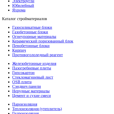
Электроугли
Юбилейный
Яхрома
Каталог стройматериалов
Газосиликатные блоки
Газобетонные блоки
Огнеупорные материалы
Керамический поризованный блок
Пенобетонные блоки
Кирпич
Противогололедный реагент
Железобетонные изделия
Пазогребневые плиты
Гипсокартон
Стекломагниевый лист
OSB плита
Сэндвич панели
Нерудные материалы
Цемент и сухие смеси
Пароизоляция
Теплоизоляция (утеплитель)
Гидроизоляция