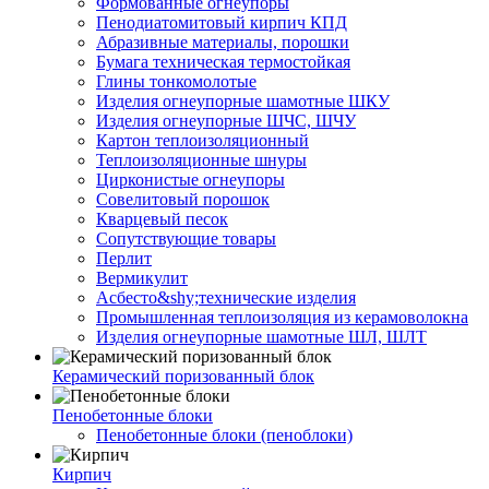
Формованные огнеупоры
Пенодиатомитовый кирпич КПД
Абразивные материалы, порошки
Бумага техническая термостойкая
Глины тонкомолотые
Изделия огнеупорные шамотные ШКУ
Изделия огнеупорные ШЧС, ШЧУ
Картон теплоизоляционный
Теплоизоляционные шнуры
Цирконистые огнеупоры
Совелитовый порошок
Кварцевый песок
Сопутствующие товары
Перлит
Вермикулит
Асбесто&shy;технические изделия
Промышленная теплоизоляция из керамоволокна
Изделия огнеупорные шамотные ШЛ, ШЛТ
Керамический поризованный блок
Пенобетонные блоки
Пенобетонные блоки (пеноблоки)
Кирпич