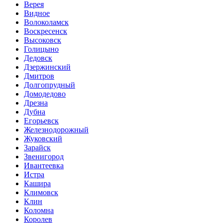
Верея
Видное
Волоколамск
Воскресенск
Высоковск
Голицыно
Дедовск
Дзержинский
Дмитров
Долгопрудный
Домодедово
Дрезна
Дубна
Егорьевск
Железнодорожный
Жуковский
Зарайск
Звенигород
Ивантеевка
Истра
Кашира
Климовск
Клин
Коломна
Королев