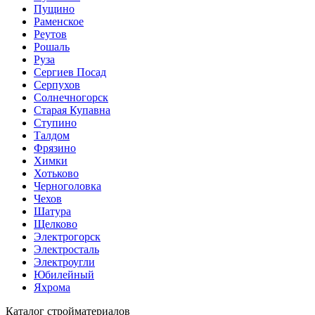
Пущино
Раменское
Реутов
Рошаль
Руза
Сергиев Посад
Серпухов
Солнечногорск
Старая Купавна
Ступино
Талдом
Фрязино
Химки
Хотьково
Черноголовка
Чехов
Шатура
Щелково
Электрогорск
Электросталь
Электроугли
Юбилейный
Яхрома
Каталог стройматериалов