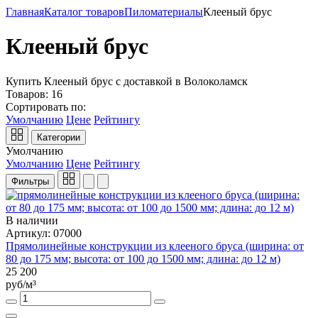
Главная
Каталог товаров
Пиломатериалы
Клееный брус
Клееный брус
Купить Клееный брус с доставкой в Волоколамск
Товаров:
16
Сортировать по:
Умолчанию
Цене
Рейтингу
Категории
Умолчанию
Умолчанию
Цене
Рейтингу
Фильтры
В наличии
Артикул: 07000
Прямолинейные конструкции из клееного бруса (ширина: от
80 до 175 мм; высота: от 100 до 1500 мм; длина: до 12 м)
25 200
руб/м³