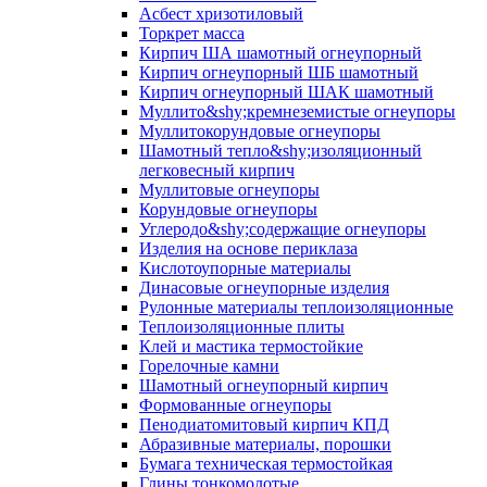
Асбест хризотиловый
Торкрет масса
Кирпич ША шамотный огнеупорный
Кирпич огнеупорный ШБ шамотный
Кирпич огнеупорный ШАК шамотный
Муллито&shy;­кремнеземистые огнеупоры
Муллито­корундовые огнеупоры
Шамотный тепло&shy;изоляционный
легковесный кирпич
Муллитовые огнеупоры
Корундовые огнеупоры
Углеродо&shy;содержащие огнеупоры
Изделия на основе периклаза
Кислотоупорные материалы
Динасовые огнеупорные изделия
Рулонные материалы теплоизоляционные
Тепло­изоляционные плиты
Клей и мастика термостойкие
Горелочные камни
Шамотный огнеупорный кирпич
Формованные огнеупоры
Пенодиатомитовый кирпич КПД
Абразивные материалы, порошки
Бумага техническая термостойкая
Глины тонкомолотые