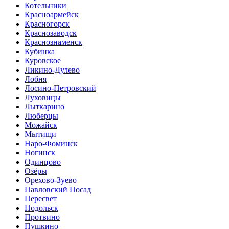
Котельники
Красноармейск
Красногорск
Краснозаводск
Краснознаменск
Кубинка
Куровское
Ликино-Дулево
Лобня
Лосино-Петровский
Луховицы
Лыткарино
Люберцы
Можайск
Мытищи
Наро-Фоминск
Ногинск
Одинцово
Озёры
Орехово-Зуево
Павловский Посад
Пересвет
Подольск
Протвино
Пушкино