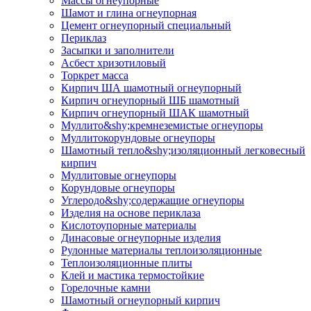
Массы огнеупорные
Шамот и глина огнеупорная
Цемент огнеупорный специальный
Периклаз
Засыпки и заполнители
Асбест хризотиловый
Торкрет масса
Кирпич ША шамотный огнеупорный
Кирпич огнеупорный ШБ шамотный
Кирпич огнеупорный ШАК шамотный
Муллито&shy;­кремнеземистые огнеупоры
Муллито­корундовые огнеупоры
Шамотный тепло&shy;изоляционный легковесный
кирпич
Муллитовые огнеупоры
Корундовые огнеупоры
Углеродо&shy;содержащие огнеупоры
Изделия на основе периклаза
Кислотоупорные материалы
Динасовые огнеупорные изделия
Рулонные материалы теплоизоляционные
Тепло­изоляционные плиты
Клей и мастика термостойкие
Горелочные камни
Шамотный огнеупорный кирпич