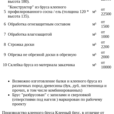
высота 180).
"Конструктор" из бруса клееного
от
5
профилированного сосна / ель (толщина 120 *
м³
22500
высота 135).
от
6
Обработка огнезащитным составом
м³
1500
от
7
Обработка влагозащитой
м³
1000
от
8
Строжка доски
м³
2200
от
9
Обрезка не обрезной доски в обрезную
м³
2000
от
10
Склейка бруса из материала заказчика
м³
10000
Возможно изготовление балки и клееного бруса из
различных пород древесины (бук, дуб, лиственница и
прочих, в том числе комбинированных)
Брус "разбрусован" с запилами и сверловкой
(отверстиями под нагеля ) маркирован по рабочему
проекту
Производство клееного бруса Клееный брус, в отличие от