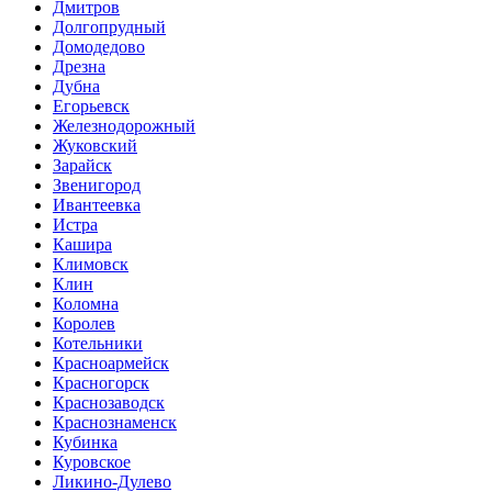
Дмитров
Долгопрудный
Домодедово
Дрезна
Дубна
Егорьевск
Железнодорожный
Жуковский
Зарайск
Звенигород
Ивантеевка
Истра
Кашира
Климовск
Клин
Коломна
Королев
Котельники
Красноармейск
Красногорск
Краснозаводск
Краснознаменск
Кубинка
Куровское
Ликино-Дулево