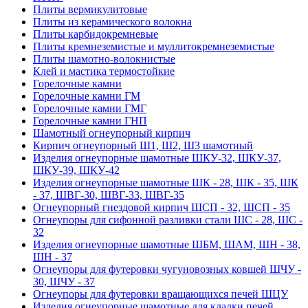
Плиты вермикулитовые
Плиты из керамического волокна
Плиты карбидокремневые
Плиты кремнеземистые и муллитокремнеземистые
Плиты шамотно-волокнистые
Клей и мастика термостойкие
Горелочные камни
Горелочные камни ГМ
Горелочные камни ГМГ
Горелочные камни ГНП
Шамотный огнеупорный кирпич
Кирпич огнеупорный Ш1, Ш2, Ш3 шамотный
Изделия огнеупорные шамотные ШКУ-32, ШКУ-37,
ШКУ-39, ШКУ-42
Изделия огнеупорные шамотные ШК - 28, ШК - 35, ШК
- 37, ШВГ-30, ШВГ-33, ШВГ-35
Огнеупорный гнездовой кирпич ШСП - 32, ШСП - 35
Огнеупоры для сифонной разливки стали ШС - 28, ШС -
32
Изделия огнеупорные шамотные ШБМ, ШАМ, ШН - 38,
ШН - 37
Огнеупоры для футеровки чугуновозных ковшей ШЧУ -
30, ШЧУ - 37
Огнеупоры для футеровки вращающихся печей ШЦУ
Изделия огнеупорные шамотные для кладки печей