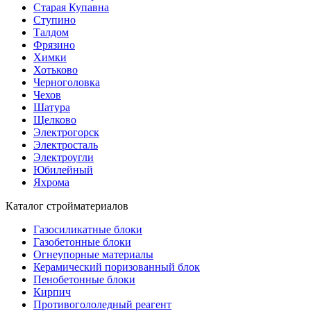
Старая Купавна
Ступино
Талдом
Фрязино
Химки
Хотьково
Черноголовка
Чехов
Шатура
Щелково
Электрогорск
Электросталь
Электроугли
Юбилейный
Яхрома
Каталог стройматериалов
Газосиликатные блоки
Газобетонные блоки
Огнеупорные материалы
Керамический поризованный блок
Пенобетонные блоки
Кирпич
Противогололедный реагент