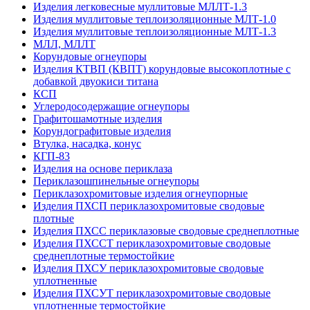
Изделия легковесные муллитовые МЛЛТ-1.3
Изделия муллитовые теплоизоляционные МЛТ-1.0
Изделия муллитовые теплоизоляционные МЛТ-1.3
МЛЛ, МЛЛТ
Корундовые огнеупоры
Изделия КТВП (КВПТ) корундовые высокоплотные с
добавкой двуокиси титана
КСП
Углеродо­содержащие огнеупоры
Графитошамотные изделия
Корундографитовые изделия
Втулка, насадка, конус
КГП-83
Изделия на основе периклаза
Периклазошпинельные огнеупоры
Периклазохромитовые изделия огнеупорные
Изделия ПХСП периклазохромитовые сводовые
плотные
Изделия ПХСС периклазовые сводовые среднеплотные
Изделия ПХССТ периклазохромитовые сводовые
среднеплотные термостойкие
Изделия ПХСУ периклазохромитовые сводовые
уплотненные
Изделия ПХСУТ периклазохромитовые сводовые
уплотненные термостойкие