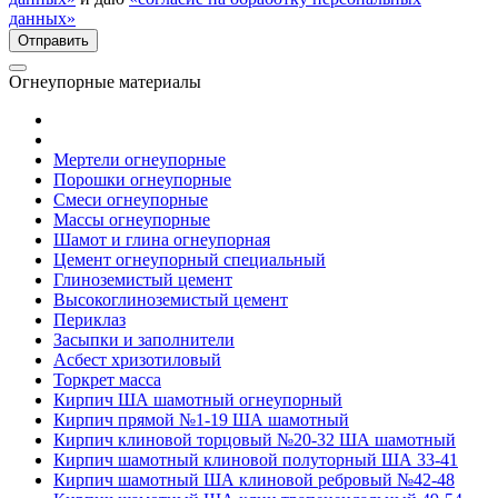
данных»
Огнеупорные материалы
Мертели огнеупорные
Порошки огнеупорные
Смеси огнеупорные
Массы огнеупорные
Шамот и глина огнеупорная
Цемент огнеупорный специальный
Глиноземистый цемент
Высокоглиноземистый цемент
Периклаз
Засыпки и заполнители
Асбест хризотиловый
Торкрет масса
Кирпич ША шамотный огнеупорный
Кирпич прямой №1-19 ША шамотный
Кирпич клиновой торцовый №20-32 ША шамотный
Кирпич шамотный клиновой полуторный ША 33-41
Кирпич шамотный ША клиновой ребровый №42-48