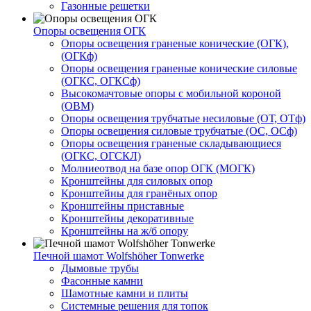
Газонные решетки
Опоры освещения ОГК
Опоры освещения граненые конические (ОГК),
(ОГКф)
Опоры освещения граненые конические силовые
(ОГКС, ОГКСф)
Высокомачтовые опоры с мобильной короной
(ОВМ)
Опоры освещения трубчатые несиловые (ОТ, ОТф)
Опоры освещения силовые трубчатые (ОС, ОСф)
Опоры освещения граненые складывающиеся
(ОГКС, ОГСКЛ)
Молниеотвод на базе опор ОГК (МОГК)
Кронштейны для силовых опор
Кронштейны для гранёных опор
Кронштейны приставные
Кронштейны декоративные
Кронштейны на ж/б опору
Печной шамот Wolfshöher Tonwerke
Дымовые трубы
Фасонные камни
Шамотные камни и плиты
Системные решения для топок