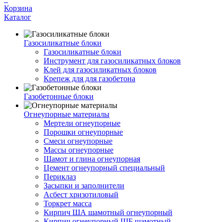
Корзина
Каталог
Газосиликатные блоки
Газосиликатные блоки
Инструмент для газосиликатных блоков
Клей для газосиликатных блоков
Крепеж для для газобетона
Газобетонные блоки
Огнеупорные материалы
Мертели огнеупорные
Порошки огнеупорные
Смеси огнеупорные
Массы огнеупорные
Шамот и глина огнеупорная
Цемент огнеупорный специальный
Периклаз
Засыпки и заполнители
Асбест хризотиловый
Торкрет масса
Кирпич ША шамотный огнеупорный
Кирпич огнеупорный ШБ шамотный