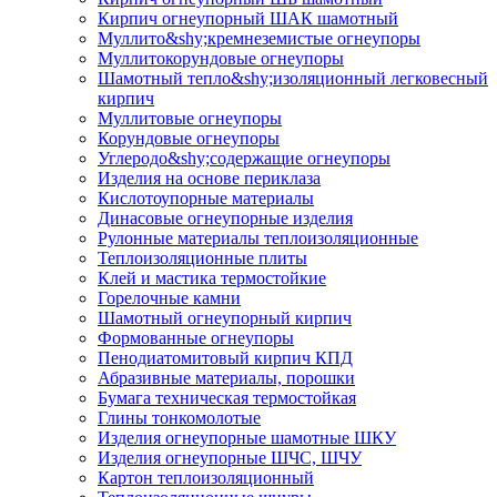
Кирпич огнеупорный ШАК шамотный
Муллито&shy;­кремнеземистые огнеупоры
Муллито­корундовые огнеупоры
Шамотный тепло&shy;изоляционный легковесный
кирпич
Муллитовые огнеупоры
Корундовые огнеупоры
Углеродо&shy;содержащие огнеупоры
Изделия на основе периклаза
Кислотоупорные материалы
Динасовые огнеупорные изделия
Рулонные материалы теплоизоляционные
Тепло­изоляционные плиты
Клей и мастика термостойкие
Горелочные камни
Шамотный огнеупорный кирпич
Формованные огнеупоры
Пенодиатомитовый кирпич КПД
Абразивные материалы, порошки
Бумага техническая термостойкая
Глины тонкомолотые
Изделия огнеупорные шамотные ШКУ
Изделия огнеупорные ШЧС, ШЧУ
Картон теплоизоляционный