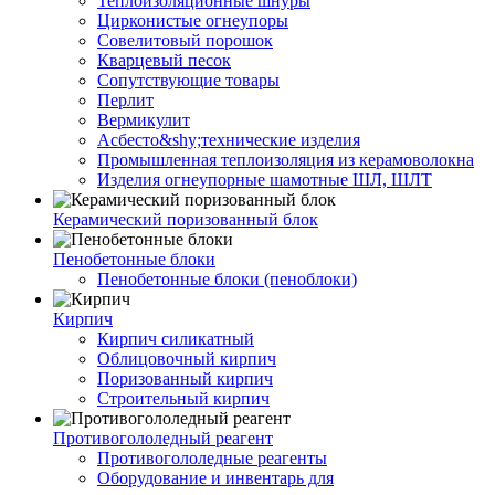
Теплоизоляционные шнуры
Цирконистые огнеупоры
Совелитовый порошок
Кварцевый песок
Сопутствующие товары
Перлит
Вермикулит
Асбесто&shy;технические изделия
Промышленная теплоизоляция из керамоволокна
Изделия огнеупорные шамотные ШЛ, ШЛТ
Керамический поризованный блок
Пенобетонные блоки
Пенобетонные блоки (пеноблоки)
Кирпич
Кирпич силикатный
Облицовочный кирпич
Поризованный кирпич
Строительный кирпич
Противогололедный реагент
Противогололедные реагенты
Оборудование и инвентарь для