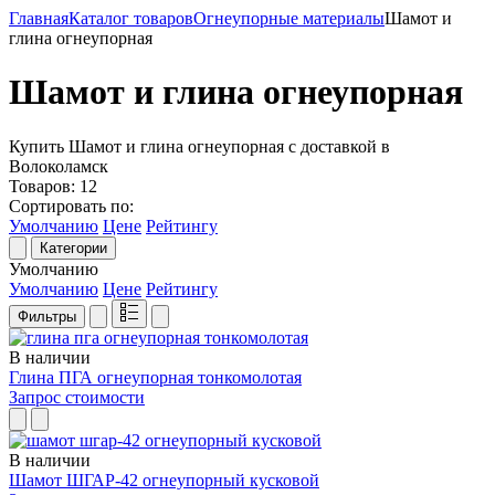
Главная
Каталог товаров
Огнеупорные материалы
Шамот и
глина огнеупорная
Шамот и глина огнеупорная
Купить Шамот и глина огнеупорная с доставкой в
Волоколамск
Товаров:
12
Сортировать по:
Умолчанию
Цене
Рейтингу
Категории
Умолчанию
Умолчанию
Цене
Рейтингу
Фильтры
В наличии
Глина ПГА огнеупорная тонкомолотая
Запрос стоимости
В наличии
Шамот ШГАР-42 огнеупорный кусковой