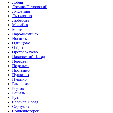
Лобня
Лосино-Петровский
Луховицы
Лыткарино
Люберцы
Можайск
Мытищи
Наро-Фоминск
Ногинск
Одинцово
Озёры
Орехово-Зуево
Павловский Посад
Пересвет
Подольск
Протвино
Пушкино
Пущино
Раменское
Реутов
Рошаль
Руза
Сергиев Посад
Серпухов
Солнечногорск