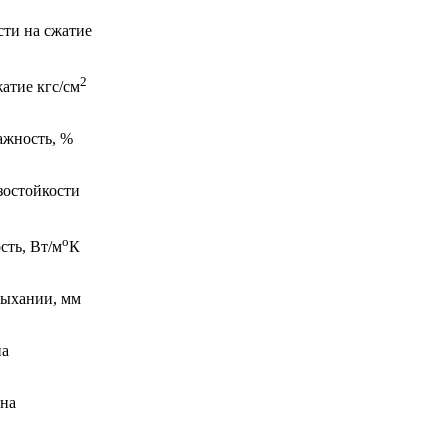
сти на сжатие
2
атие кгс/см
ажность, %
зостойкости
о
сть, Вт/м
К
сыхании, мм
на
на