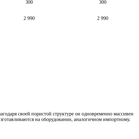
300
300
2 990
2 990
лагодаря своей пористой структуре он одновременно массивен
и изготавливаются на оборудовании, аналогичном импортному.