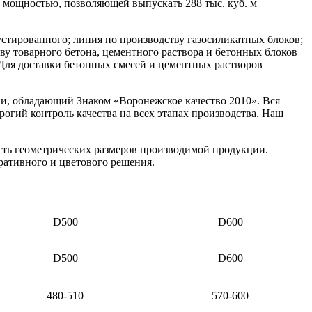
й мощностью, позволяющей выпускать 288 тыс. куб. м
устированного; линия по производству газосиликатных блоков;
ву товарного бетона, цементного раствора и бетонных блоков
Для доставки бетонных смесей и цементных растворов
, обладающий Знаком «Воронежское качество 2010». Вся
огий контроль качества на всех этапах производства. Наш
ть геометрических размеров производимой продукции.
ативного и цветового решения.
D500
D600
D500
D600
480-510
570-600