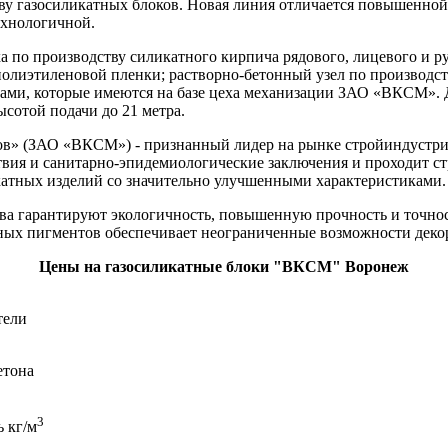
ству газосиликатных блоков. Новая линия отличается повышенно
ехнологичной.
а по производству силикатного кирпича рядового, лицевого и р
полиэтиленовой пленки; растворно-бетонный узел по производст
рами, которые имеются на базе цеха механизации ЗАО «ВКСМ». 
ысотой подачи до 21 метра.
в» (ЗАО «ВКСМ») - признанный лидер на рынке стройиндустрии
вия и санитарно-эпидемиологические заключения и проходит стр
атных изделий со значительно улучшенными характеристиками.
а гарантируют экологичность, повышенную прочность и точнос
ых пигментов обеспечивает неограниченные возможности декор
Цены на газосиликатные блоки "ВКСМ" Воронеж
тели
етона
3
 кг/м