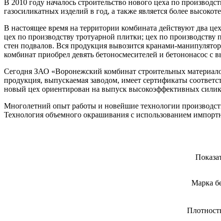
В 2010 году началось строительство нового цеха по производ
газосиликатных изделий в год, а также является более высокот
В настоящее время на территории комбината действуют два цех
цех по производству тротуарной плитки; цех по производству 
стен подвалов. Вся продукция вывозится кранами-манипулято
комбинат приобрел девять бетоносмесителей и бетононасос с в
Сегодня ЗАО «Воронежский комбинат строительных материало
продукция, выпускаемая заводом, имеет сертификаты соответст
новый цех ориентирован на выпуск высокоэффективных силик
Многолетний опыт работы и новейшие технологии производств
Технология объемного окрашивания с использованием импортн
Показа
Марка б
Плотность