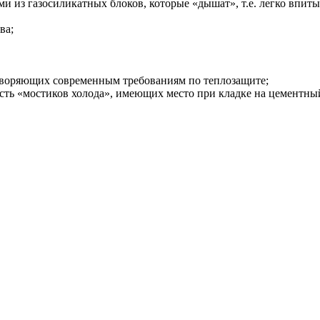
и из газосиликатных блоков, которые «дышат», т.е. легко впиты
ва;
воряющих современным требованиям по теплозащите;
ость «мостиков холода», имеющих место при кладке на цементны