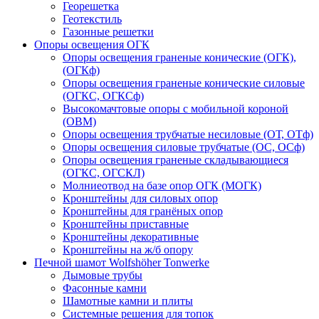
Георешетка
Геотекстиль
Газонные решетки
Опоры освещения ОГК
Опоры освещения граненые конические (ОГК),
(ОГКф)
Опоры освещения граненые конические силовые
(ОГКС, ОГКСф)
Высокомачтовые опоры с мобильной короной
(ОВМ)
Опоры освещения трубчатые несиловые (ОТ, ОТф)
Опоры освещения силовые трубчатые (ОС, ОСф)
Опоры освещения граненые складывающиеся
(ОГКС, ОГСКЛ)
Молниеотвод на базе опор ОГК (МОГК)
Кронштейны для силовых опор
Кронштейны для гранёных опор
Кронштейны приставные
Кронштейны декоративные
Кронштейны на ж/б опору
Печной шамот Wolfshöher Tonwerke
Дымовые трубы
Фасонные камни
Шамотные камни и плиты
Системные решения для топок