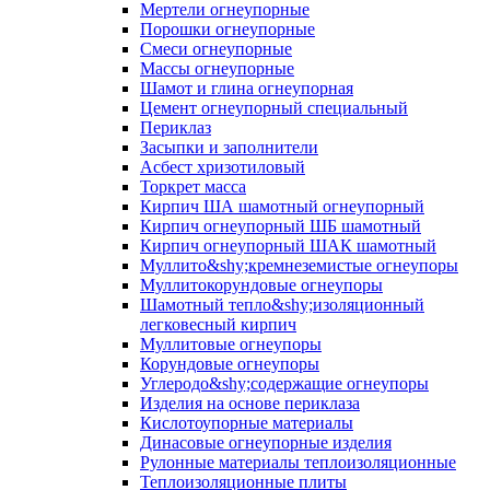
Мертели огнеупорные
Порошки огнеупорные
Смеси огнеупорные
Массы огнеупорные
Шамот и глина огнеупорная
Цемент огнеупорный специальный
Периклаз
Засыпки и заполнители
Асбест хризотиловый
Торкрет масса
Кирпич ША шамотный огнеупорный
Кирпич огнеупорный ШБ шамотный
Кирпич огнеупорный ШАК шамотный
Муллито&shy;­кремнеземистые огнеупоры
Муллито­корундовые огнеупоры
Шамотный тепло&shy;изоляционный
легковесный кирпич
Муллитовые огнеупоры
Корундовые огнеупоры
Углеродо&shy;содержащие огнеупоры
Изделия на основе периклаза
Кислотоупорные материалы
Динасовые огнеупорные изделия
Рулонные материалы теплоизоляционные
Тепло­изоляционные плиты