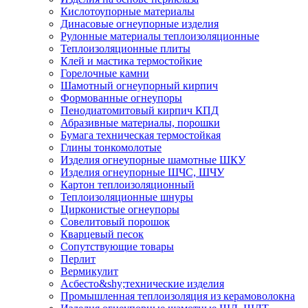
Кислотоупорные материалы
Динасовые огнеупорные изделия
Рулонные материалы теплоизоляционные
Тепло­изоляционные плиты
Клей и мастика термостойкие
Горелочные камни
Шамотный огнеупорный кирпич
Формованные огнеупоры
Пенодиатомитовый кирпич КПД
Абразивные материалы, порошки
Бумага техническая термостойкая
Глины тонкомолотые
Изделия огнеупорные шамотные ШКУ
Изделия огнеупорные ШЧС, ШЧУ
Картон теплоизоляционный
Теплоизоляционные шнуры
Цирконистые огнеупоры
Совелитовый порошок
Кварцевый песок
Сопутствующие товары
Перлит
Вермикулит
Асбесто&shy;технические изделия
Промышленная теплоизоляция из керамоволокна