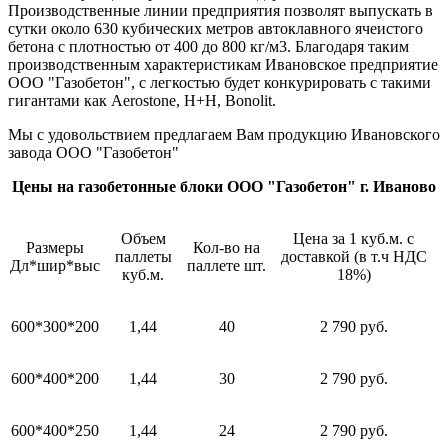
Производственные линии предприятия позволят выпускать в
сутки около 630 кубических метров автоклавного ячеистого
бетона с плотностью от 400 до 800 кг/м3. Благодаря таким
производственным характеристикам Ивановское предприятие
ООО "Газобетон", с легкостью будет конкурировать с такими
гигантами как Aerostone, H+H, Bonolit.
Мы с удовольствием предлагаем Вам продукцию Ивановского
завода ООО "Газобетон"
Цены на газобетонные блоки ООО "Газобетон" г. Иваново
Объем
Цена за 1 куб.м. с
Размеры
Кол-во на
паллеты
доставкой (в т.ч НДС
Дл*шир*выс
паллете шт.
куб.м.
18%)
600*300*200
1,44
40
2 790 руб.
600*400*200
1,44
30
2 790 руб.
600*400*250
1,44
24
2 790 руб.