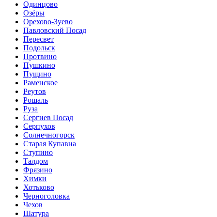
Одинцово
Озёры
Орехово-Зуево
Павловский Посад
Пересвет
Подольск
Протвино
Пушкино
Пущино
Раменское
Реутов
Рошаль
Руза
Сергиев Посад
Серпухов
Солнечногорск
Старая Купавна
Ступино
Талдом
Фрязино
Химки
Хотьково
Черноголовка
Чехов
Шатура