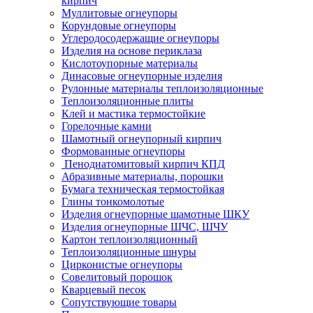
кирпич
Муллитовые огнеупоры
Корундовые огнеупоры
Углеродо­содержащие огнеупоры
Изделия на основе периклаза
Кислотоупорные материалы
Динасовые огнеупорные изделия
Рулонные материалы теплоизоляционные
Тепло­изоляционные плиты
Клей и мастика термостойкие
Горелочные камни
Шамотный огнеупорный кирпич
Формованные огнеупоры
Пенодиатомитовый кирпич КПД
Абразивные материалы, порошки
Бумага техническая термостойкая
Глины тонкомолотые
Изделия огнеупорные шамотные ШКУ
Изделия огнеупорные ШЧС, ШЧУ
Картон теплоизоляционный
Теплоизоляционные шнуры
Цирконистые огнеупоры
Совелитовый порошок
Кварцевый песок
Сопутствующие товары