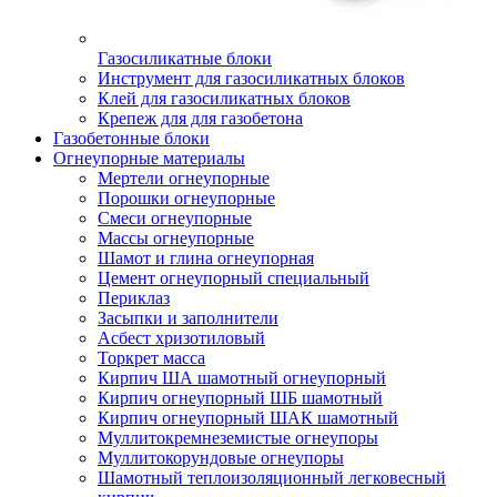
Газосиликатные блоки
Инструмент для газосиликатных блоков
Клей для газосиликатных блоков
Крепеж для для газобетона
Газобетонные блоки
Огнеупорные материалы
Мертели огнеупорные
Порошки огнеупорные
Смеси огнеупорные
Массы огнеупорные
Шамот и глина огнеупорная
Цемент огнеупорный специальный
Периклаз
Засыпки и заполнители
Асбест хризотиловый
Торкрет масса
Кирпич ША шамотный огнеупорный
Кирпич огнеупорный ШБ шамотный
Кирпич огнеупорный ШАК шамотный
Муллито­­кремнеземистые огнеупоры
Муллито­корундовые огнеупоры
Шамотный тепло­изоляционный легковесный