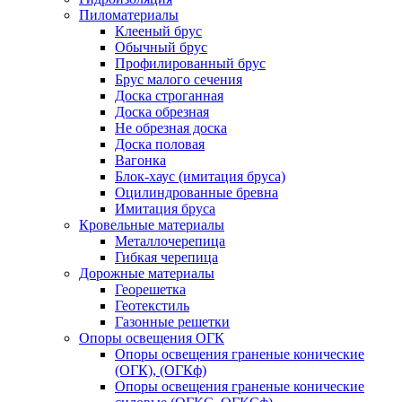
Пиломатериалы
Клееный брус
Обычный брус
Профилированный брус
Брус малого сечения
Доска строганная
Доска обрезная
Не обрезная доска
Доска половая
Вагонка
Блок-хаус (имитация бруса)
Оцилиндрованные бревна
Имитация бруса
Кровельные материалы
Металлочерепица
Гибкая черепица
Дорожные материалы
Георешетка
Геотекстиль
Газонные решетки
Опоры освещения ОГК
Опоры освещения граненые конические
(ОГК), (ОГКф)
Опоры освещения граненые конические