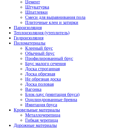
Цемент
Штукатурка
Шпатлевки
Смеси для выравнивания пола
Плиточные клеи и затирки
Пароизоляция
Теплоизоляция (утеплитель)
Гидроизоляция
Пиломатериалы
Клееный брус
Обычный брус
Профилированный брус
Брус малого сечения
Доска строганная
Доска обрезная
Не обрезная доска
Доска половая
Вагонка
Блок-хаус (имитация бруса)
Оцилиндрованные бревна
Имитация бруса
Кровельные материалы
Металлочерепица
Гибкая черепица
Дорожные материалы