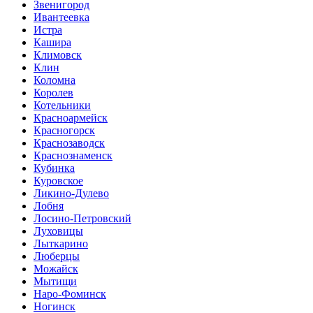
Звенигород
Ивантеевка
Истра
Кашира
Климовск
Клин
Коломна
Королев
Котельники
Красноармейск
Красногорск
Краснозаводск
Краснознаменск
Кубинка
Куровское
Ликино-Дулево
Лобня
Лосино-Петровский
Луховицы
Лыткарино
Люберцы
Можайск
Мытищи
Наро-Фоминск
Ногинск