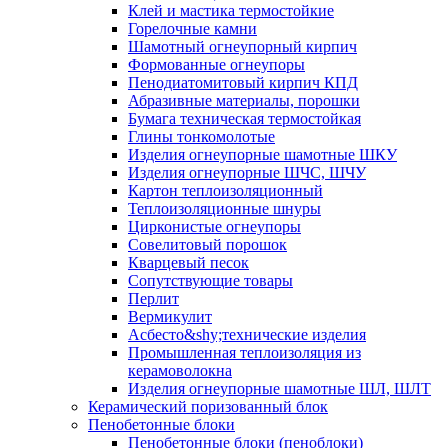
Клей и мастика термостойкие
Горелочные камни
Шамотный огнеупорный кирпич
Формованные огнеупоры
Пенодиатомитовый кирпич КПД
Абразивные материалы, порошки
Бумага техническая термостойкая
Глины тонкомолотые
Изделия огнеупорные шамотные ШКУ
Изделия огнеупорные ШЧС, ШЧУ
Картон теплоизоляционный
Теплоизоляционные шнуры
Цирконистые огнеупоры
Совелитовый порошок
Кварцевый песок
Сопутствующие товары
Перлит
Вермикулит
Асбесто&shy;технические изделия
Промышленная теплоизоляция из
керамоволокна
Изделия огнеупорные шамотные ШЛ, ШЛТ
Керамический поризованный блок
Пенобетонные блоки
Пенобетонные блоки (пеноблоки)