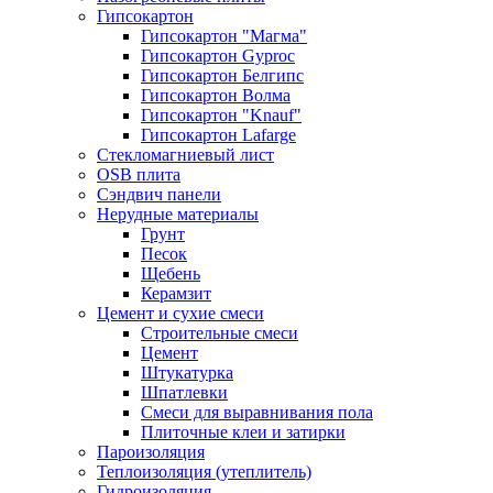
Гипсокартон
Гипсокартон "Магма"
Гипсокартон Gyproc
Гипсокартон Белгипс
Гипсокартон Волма
Гипсокартон "Knauf"
Гипсокартон Lafarge
Стекломагниевый лист
OSB плита
Сэндвич панели
Нерудные материалы
Грунт
Песок
Щебень
Керамзит
Цемент и сухие смеси
Строительные смеси
Цемент
Штукатурка
Шпатлевки
Смеси для выравнивания пола
Плиточные клеи и затирки
Пароизоляция
Теплоизоляция (утеплитель)
Гидроизоляция