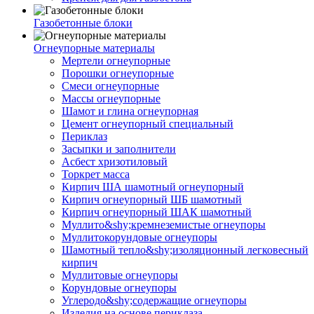
Газобетонные блоки
Огнеупорные материалы
Мертели огнеупорные
Порошки огнеупорные
Смеси огнеупорные
Массы огнеупорные
Шамот и глина огнеупорная
Цемент огнеупорный специальный
Периклаз
Засыпки и заполнители
Асбест хризотиловый
Торкрет масса
Кирпич ША шамотный огнеупорный
Кирпич огнеупорный ШБ шамотный
Кирпич огнеупорный ШАК шамотный
Муллито&shy;­кремнеземистые огнеупоры
Муллито­корундовые огнеупоры
Шамотный тепло&shy;изоляционный легковесный
кирпич
Муллитовые огнеупоры
Корундовые огнеупоры
Углеродо&shy;содержащие огнеупоры
Изделия на основе периклаза