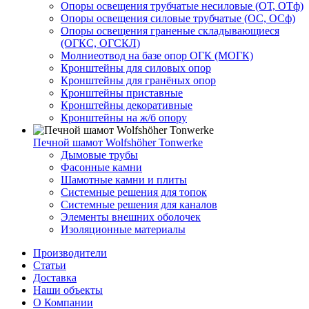
Опоры освещения трубчатые несиловые (ОТ, ОТф)
Опоры освещения силовые трубчатые (ОС, ОСф)
Опоры освещения граненые складывающиеся
(ОГКС, ОГСКЛ)
Молниеотвод на базе опор ОГК (МОГК)
Кронштейны для силовых опор
Кронштейны для гранёных опор
Кронштейны приставные
Кронштейны декоративные
Кронштейны на ж/б опору
Печной шамот Wolfshöher Tonwerke
Дымовые трубы
Фасонные камни
Шамотные камни и плиты
Системные решения для топок
Системные решения для каналов
Элементы внешних оболочек
Изоляционные материалы
Производители
Статьи
Доставка
Наши объекты
О Компании