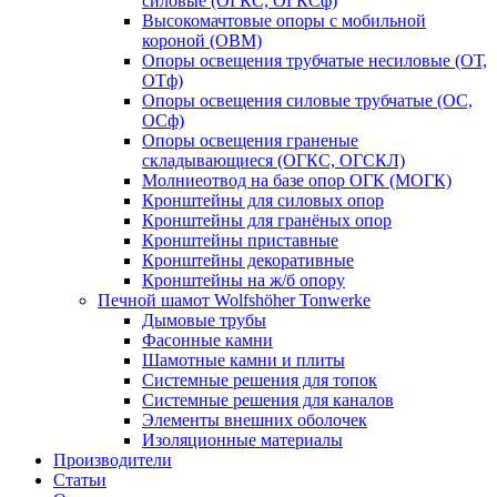
силовые (ОГКС, ОГКСф)
Высокомачтовые опоры с мобильной
короной (ОВМ)
Опоры освещения трубчатые несиловые (ОТ,
ОТф)
Опоры освещения силовые трубчатые (ОС,
ОСф)
Опоры освещения граненые
складывающиеся (ОГКС, ОГСКЛ)
Молниеотвод на базе опор ОГК (МОГК)
Кронштейны для силовых опор
Кронштейны для гранёных опор
Кронштейны приставные
Кронштейны декоративные
Кронштейны на ж/б опору
Печной шамот Wolfshöher Tonwerke
Дымовые трубы
Фасонные камни
Шамотные камни и плиты
Системные решения для топок
Системные решения для каналов
Элементы внешних оболочек
Изоляционные материалы
Производители
Статьи