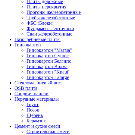
Плиты дорожные
Плиты перекрытия
Прогоны железобетонные
Трубы железобетонные
ФБС (Блоки)
Фундамент ленточный
Сваи железобетонные
Пазогребневые плиты
Гипсокартон
Гипсокартон "Магма"
Гипсокартон Gyproc
Гипсокартон Белгипс
Гипсокартон Волма
Гипсокартон "Knauf"
Гипсокартон Lafarge
Стекломагниевый лист
OSB плита
Сэндвич панели
Нерудные материалы
Грунт
Песок
Щебень
Керамзит
Цемент и сухие смеси
Строительные смеси