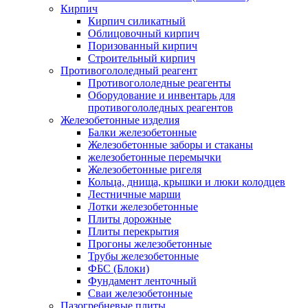
Кирпич
Кирпич силикатный
Облицовочный кирпич
Поризованный кирпич
Строительный кирпич
Противогололедный реагент
Противогололедные реагенты
Оборудование и инвентарь для
противогололедных реагентов
Железобетонные изделия
Балки железобетонные
Железобетонные заборы и стаканы
железобетонные перемычки
Железобетонные ригеля
Кольца, днища, крышки и люки колодцев
Лестничные марши
Лотки железобетонные
Плиты дорожные
Плиты перекрытия
Прогоны железобетонные
Трубы железобетонные
ФБС (Блоки)
Фундамент ленточный
Сваи железобетонные
Пазогребневые плиты