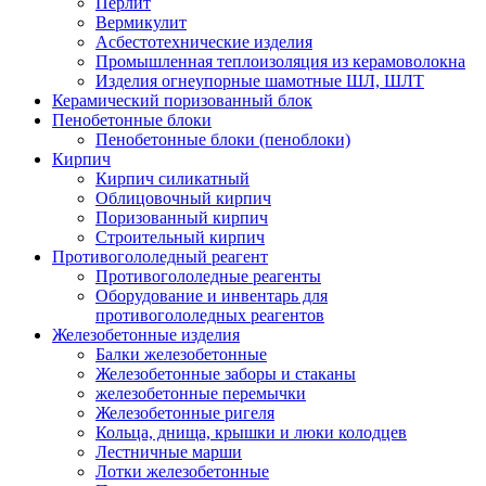
Перлит
Вермикулит
Асбесто­технические изделия
Промышленная теплоизоляция из керамоволокна
Изделия огнеупорные шамотные ШЛ, ШЛТ
Керамический поризованный блок
Пенобетонные блоки
Пенобетонные блоки (пеноблоки)
Кирпич
Кирпич силикатный
Облицовочный кирпич
Поризованный кирпич
Строительный кирпич
Противогололедный реагент
Противогололедные реагенты
Оборудование и инвентарь для
противогололедных реагентов
Железобетонные изделия
Балки железобетонные
Железобетонные заборы и стаканы
железобетонные перемычки
Железобетонные ригеля
Кольца, днища, крышки и люки колодцев
Лестничные марши
Лотки железобетонные